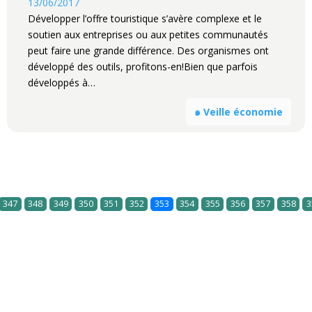
13/06/2017
Développer l’offre touristique s’avère complexe et le
soutien aux entreprises ou aux petites communautés
peut faire une grande différence. Des organismes ont
développé des outils, profitons-en!Bien que parfois
développés à…
๑ Veille économie
347
348
349
350
351
352
353
354
355
356
357
358
3