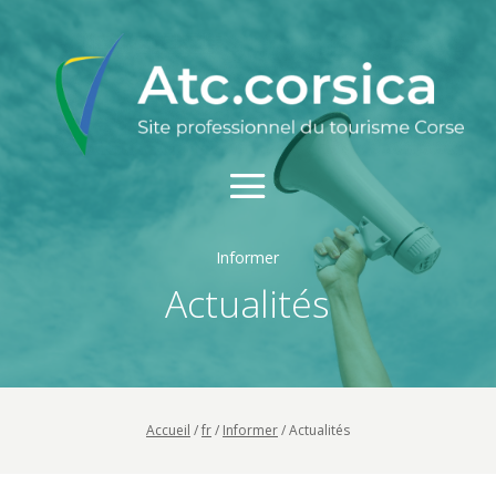
Informer
Actualités
Accueil
/
fr
/
Informer
/
Actualités