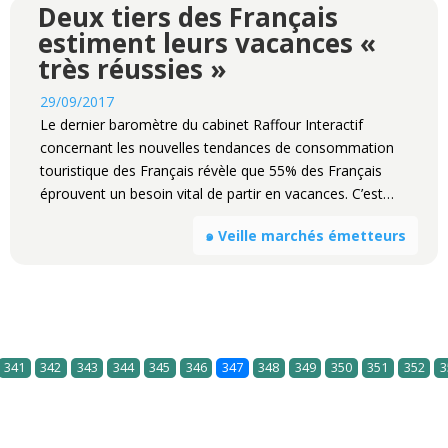
Deux tiers des Français
estiment leurs vacances «
très réussies »
29/09/2017
Le dernier baromètre du cabinet Raffour Interactif
concernant les nouvelles tendances de consommation
touristique des Français révèle que 55% des Français
éprouvent un besoin vital de partir en vacances. C’est…
๑ Veille marchés émetteurs
341
342
343
344
345
346
347
348
349
350
351
352
3