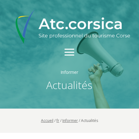
Informer
Actualités
Accueil
/
fr
/
Informer
/
Actualités