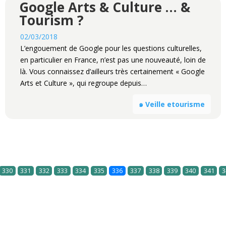
Google Arts & Culture … &
Tourism ?
02/03/2018
L’engouement de Google pour les questions culturelles,
en particulier en France, n’est pas une nouveauté, loin de
là. Vous connaissez d’ailleurs très certainement « Google
Arts et Culture », qui regroupe depuis…
๑ Veille etourisme
330
331
332
333
334
335
336
337
338
339
340
341
3