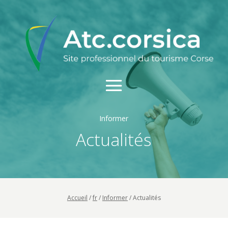
Informer
Actualités
Accueil
/
fr
/
Informer
/
Actualités