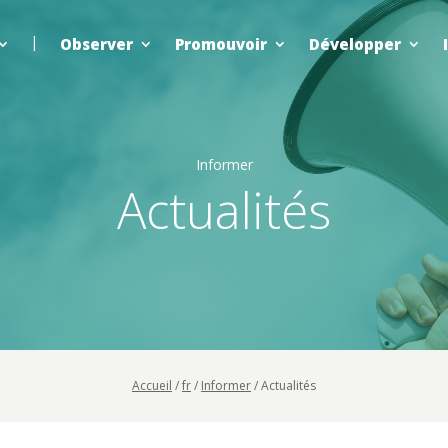
Observer
Promouvoir
Développer
Informer
Actualités
Accueil
/
fr
/
Informer
/
Actualités