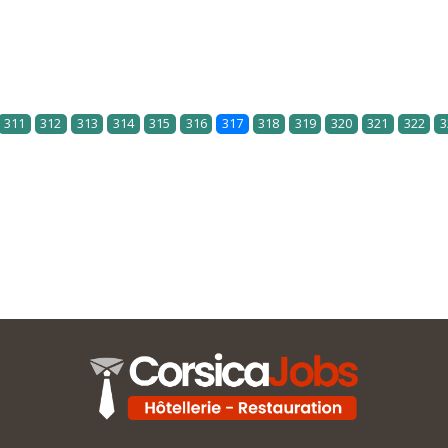
311
312
313
314
315
316
317
318
319
320
321
322
3