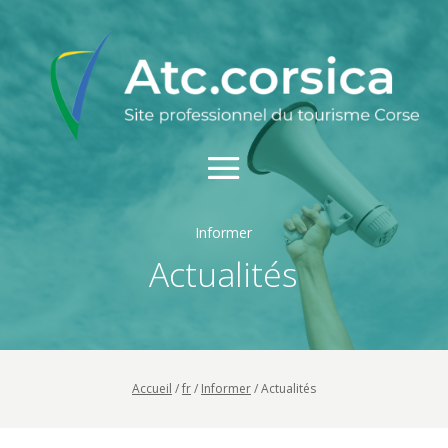
Informer
Actualités
Accueil
/
fr
/
Informer
/
Actualités