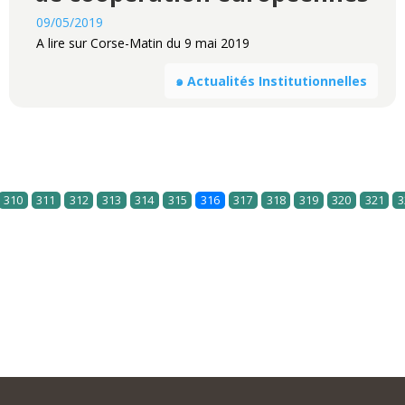
09/05/2019
A lire sur Corse-Matin du 9 mai 2019
๑ Actualités Institutionnelles
310
311
312
313
314
315
316
317
318
319
320
321
3